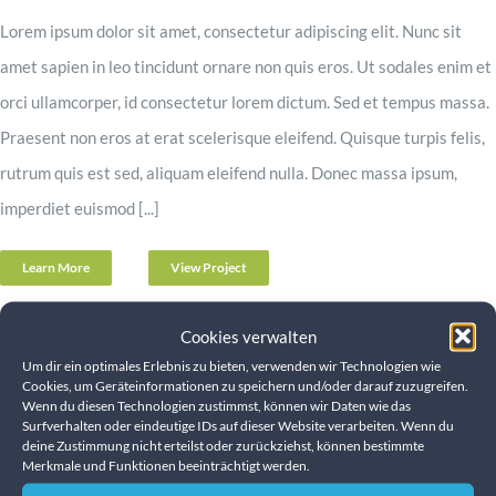
Lorem ipsum dolor sit amet, consectetur adipiscing elit. Nunc sit
amet sapien in leo tincidunt ornare non quis eros. Ut sodales enim et
orci ullamcorper, id consectetur lorem dictum. Sed et tempus massa.
Praesent non eros at erat scelerisque eleifend. Quisque turpis felis,
rutrum quis est sed, aliquam eleifend nulla. Donec massa ipsum,
imperdiet euismod [...]
Learn More
View Project
Cookies verwalten
Um dir ein optimales Erlebnis zu bieten, verwenden wir Technologien wie
Cookies, um Geräteinformationen zu speichern und/oder darauf zuzugreifen.
Wenn du diesen Technologien zustimmst, können wir Daten wie das
Surfverhalten oder eindeutige IDs auf dieser Website verarbeiten. Wenn du
deine Zustimmung nicht erteilst oder zurückziehst, können bestimmte
Merkmale und Funktionen beeinträchtigt werden.