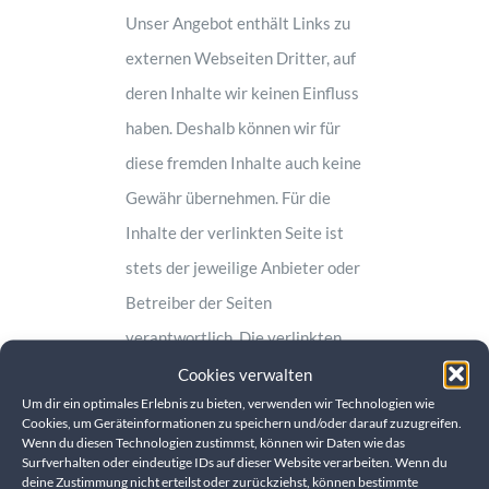
Unser Angebot enthält Links zu
externen Webseiten Dritter, auf
deren Inhalte wir keinen Einfluss
haben. Deshalb können wir für
diese fremden Inhalte auch keine
Gewähr übernehmen. Für die
Inhalte der verlinkten Seite ist
stets der jeweilige Anbieter oder
Betreiber der Seiten
verantwortlich. Die verlinkten
Seiten wurden zum Zeitpunkt der
Cookies verwalten
Um dir ein optimales Erlebnis zu bieten, verwenden wir Technologien wie
Verlinkung auf mögliche
Cookies, um Geräteinformationen zu speichern und/oder darauf zuzugreifen.
Rechtsverstöße überprüft.
Wenn du diesen Technologien zustimmst, können wir Daten wie das
Surfverhalten oder eindeutige IDs auf dieser Website verarbeiten. Wenn du
Rechtswidrige Inhalte waren
deine Zustimmung nicht erteilst oder zurückziehst, können bestimmte