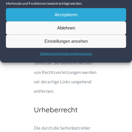
Merkmale und Funktionen beeinträchtigt werden.
zum Zeitpunkt der Verlinkung
Akzeptieren
nicht erkennbar. Eine
permanente inhaltliche Kontrolle
Ablehnen
der verlinkten Seiten ist jedoch
Einstellungen ansehen
ohne konkrete Anhaltspunkte
einer Rechtsverletzung nicht
Datenschutzerklärung
Impressum
zumutbar. Bei Bekanntwerden
von Rechtsverletzungen werden
wir derartige Links umgehend
entfernen.
Urheberrecht
Die durch die Seitenbetreiber